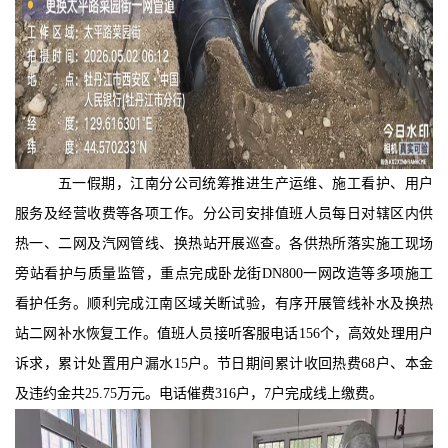
五一假期，江南分公司
统筹推进生产运维、施工看护、用户
服务及经营收费等各项工作。分公司安排值班人员每日对辖区内供
热一、二网及汽网管线、换热站开展巡查。各供热所落实施工现场
旁站看护与质量监管，重点完成卧龙街
DN800一网改造等多项施工
看护任务。顺利完成江南区域关断试验，有序开展管线补水及换热
站二网补水恢复工作。值班人员接听客服电话156个，高效处理用户
诉求，累计处置用户漏水15户。节日期间累计收回热费68户、本金
及违约金共25.75万元。电话催费316户，7户完成线上缴费。