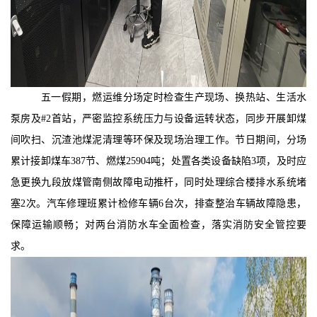
五一假期，燃运维分场
定时检查生产现场、换热站、生活水
泵房及
#2首站，严密监控系统压力与设备运转状态，同步开展卸煤
间吹扫、沉渣池煤泥清理等环保及现场治理工作。节日期间，分场
累计接卸煤车387节、燃煤25904吨；处置各类设备缺陷3项，及时应
急更换九段放煤管南侧故障电动推杆，同时处理综合楼排水系统堵
塞2次。汽车修理班累计检修车辆6台次，排查整治车辆故障隐患，
保障运输顺畅；对两台消防水车全面检查，落实消防安全管控要
求。