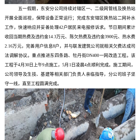
五一假期，东安分公司
持续对辖区一、二级网管线及换热站
开展全面巡视，保障设备正常运行；完成东安辖区换热站二网补水
工作，快速响应并妥善处理
42户居民来电报修诉求。节日期间累计
收回当期热费及违约金14.3万元、陈欠热费及违约金3900元、热水费
2.16万元，完善用户信息8户，并与联发建筑公司就相关欠费达成司
法调解协议。重点推进东四条路、牡丹街DN400一网改造工程。该
工程于4月30日上午9点施工，5月1日凌晨4点顺利完成。施工期间，
公司领导及生技、基建等相关部门负责人亲临指导，分公司班子坚
守一线，直至工程圆满完成。