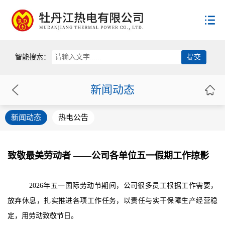
首页
智能搜索：
公司概况
新闻动态
新闻动态
公司简介
新闻动态
热电公告
领导致辞
用户服务
新闻动态
公司荣誉
热电公告
员工荣誉
政策法规
服务规范
致敬最美劳动者 ——公司各单位五一假期工作掠影
供热收费
企业文化
国家政策
用热常识
2026年
五一国际劳动节期间，公司很多员工根据工作需要，
省级政策
供热投诉
放弃休息，扎实推进各项工作任务，以责任与实干保障生产经营稳
联系方式
党建工作
市级政策
定，用劳动致敬节日。
群团组织
供热协会