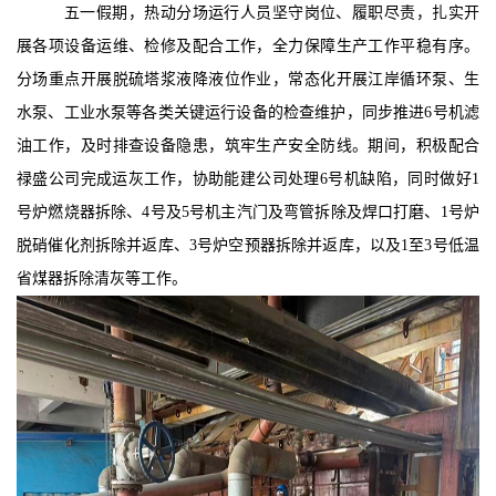
荣誉奖状
五一假期，热动分场
运行人员坚守岗位、履职尽责，扎实开
民主管理
展各项设备运维、检修及配合工作，全力保障生产工作平稳有序。
规章制度
人才招聘
滚动图片
分场重点开展脱硫塔浆液降液位作业，常态化开展江岸循环泵、生
水泵、工业水泵等各类关键运行设备的检查维护，同步推进
6号机滤
缴费入口
油工作，及时排查设备隐患，筑牢生产安全防线。期间，积极配合
禄盛公司完成运灰工作，协助能建公司处理6号机缺陷，同时做好1
号炉燃烧器拆除、4号及5号机主汽门及弯管拆除及焊口打磨、1号炉
脱硝催化剂拆除并返库、3号炉空预器拆除并返库，以及1至3号低温
省煤器拆除清灰等工作。