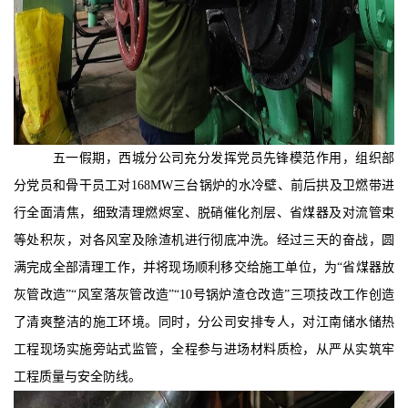
五一假期，西城分公司
充分发挥党员先锋模范作用，组织部
分党员和骨干员工对
168MW三台锅炉的水冷壁、前后拱及卫燃带进
行全面清焦，细致清理燃烬室、脱硝催化剂层、省煤器及对流管束
等处积灰，对各风室及除渣机进行彻底冲洗。经过三天的奋战，圆
满完成全部清理工作，并将现场顺利移交给施工单位，为“省煤器放
灰管改造”“风室落灰管改造”“10号锅炉渣仓改造”三项技改工作创造
了清爽整洁的施工环境。同时，分公司安排专人，对江南储水储热
工程现场实施旁站式监管，全程参与进场材料质检，从严从实筑牢
工程质量与安全防线。