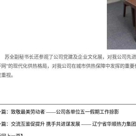
苏全副秘书长
还
参观了公司党建及企业文化展，对我公司先
环网”的现代化供热格局，对我公司在城市供热保障中发挥的重
度重视。
一篇：致敬最美劳动者 ——公司各单位五一假期工作掠影
一篇：交流互鉴促提升 携手共进谋发展 —— 辽宁省华顺热力集