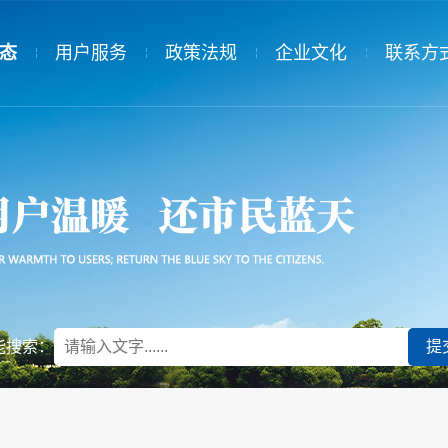
态
用户服务
政策法规
企业文化
联系方
态
服务规范
国家政策
党建工作
告
供热收费
省级政策
群团组织
用热常识
市级政策
民主管理
供热投诉
供热协会
规章制度
能搜索：