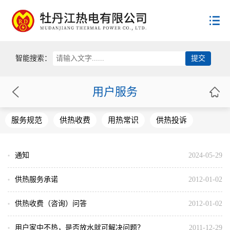
首页
智能搜索：
公司概况
用户服务
新闻动态
公司简介
服务规范
供热收费
用热常识
供热投诉
领导致辞
用户服务
新闻动态
公司荣誉
热电公告
员工荣誉
通知
政策法规
2024-05-29
服务规范
供热收费
供热服务承诺
2012-01-02
企业文化
国家政策
用热常识
省级政策
供热投诉
供热收费（咨询）问答
2012-01-02
联系方式
党建工作
市级政策
群团组织
用户家中不热，是否放水就可解决问题？
2011-12-29
供热协会