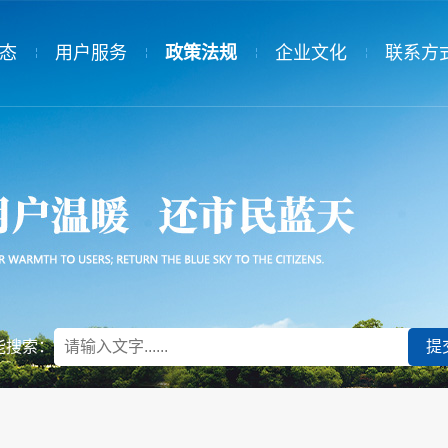
态
用户服务
政策法规
企业文化
联系方
态
服务规范
国家政策
党建工作
告
供热收费
省级政策
群团组织
用热常识
市级政策
民主管理
供热投诉
供热协会
规章制度
能搜索：