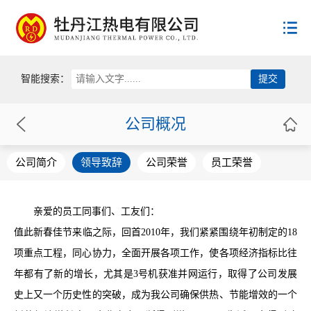
首页
智能搜索：
公司概况
公司概况
新闻动态
公司简介
公司简介
领导致辞
公司荣誉
员工荣誉
领导致辞
用户服务
新闻动态
公司荣誉
热电公告
员工荣誉
政策法规
亲爱的员工同事们、工友们：
服务规范
值此新春佳节来临之际，回首2010年，我们紧紧围绕年初制定的18
供热收费
企业文化
国家政策
项重点工程，同心协力，全面开展各项工作，使各项经济指标比往
用热常识
省级政策
年都有了新的增长，尤其是3号机获准并网运行，取得了公司发展
供热投诉
联系方式
党建工作
市级政策
史上又一个历史性的突破，成为我公司确保供热、节能增效的一个
群团组织
供热协会