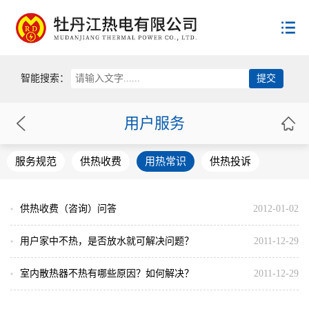
首页
智能搜索：
公司概况
用户服务
新闻动态
公司简介
服务规范
供热收费
用热常识
供热投诉
领导致辞
用户服务
新闻动态
公司荣誉
热电公告
员工荣誉
供热收费（咨询）问答
政策法规
2012-01-02
服务规范
供热收费
用户家中不热，是否放水就可解决问题？
2011-12-29
企业文化
国家政策
用热常识
省级政策
供热投诉
室内散热器不热有哪些原因？如何解决？
2011-12-29
联系方式
党建工作
市级政策
群团组织
供热协会