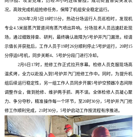
同作战、攻坚克难，历经
36小时连续奋战，成功处置各类突发状
荣誉奖状
民主管理
况，高效完成机组抢修任务，保障了机组安全稳定运行。
规章制度
人才招聘
滚动图片
2026年2月5日18时55分，热动分场运行人员巡检时，
发现机
专业
4.5米层蒸汽管道间有蒸汽喷出异响。
分场技术人员迅速赶赴现
缴费入口
场，通过细致排查、研判，最终确认故障为
5号炉并汽门漏泄。经请
示值长并获批后，工作人员于19时26分顺利停止5号炉运行，20时15
分停运6号机，同步关断4、5号炉分段门进行冷却。
2月6日17时，抢修工作正式拉开序幕。检修人员克服现场高
温炙烤，全力以赴投入到5号炉并汽门抢修工作中。同时，为提升机
组后续运行稳定性，另一组工作人员同步开展5号炉空预器冷态间隙
调整作业，做到抢修、维护两手抓、两不误。全体检修人员凝心聚
力、争分夺秒，精准操作每一个环节，至20时30分，5号炉并汽门抢
修工作顺利完成，21时30分，5号炉启动工作按流程有序推进。