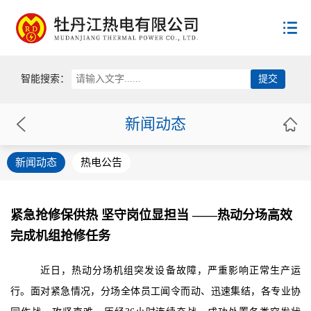
首页
智能搜索：
公司概况
新闻动态
新闻动态
公司简介
新闻动态
热电公告
领导致辞
用户服务
新闻动态
公司荣誉
热电公告
员工荣誉
政策法规
服务规范
紧急抢修保供热 坚守岗位显担当 ——热动分场高效
供热收费
完成机组抢修任务
企业文化
国家政策
用热常识
省级政策
近日，热动分场机组突发设备故障，严重影响正常生产运
供热投诉
联系方式
党建工作
市级政策
行。面对紧急情况，分场全体员工闻令而动、迅速集结，各专业协
群团组织
供热协会