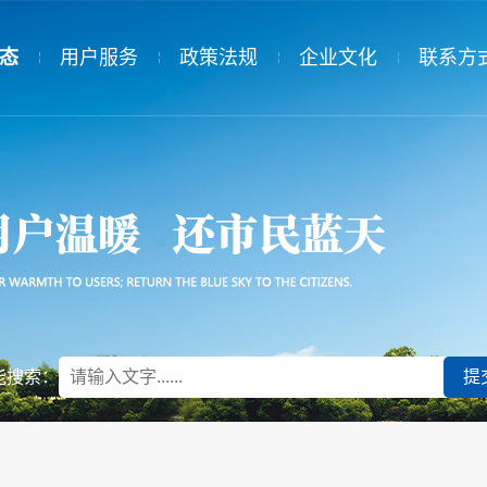
态
用户服务
政策法规
企业文化
联系方
态
服务规范
国家政策
党建工作
告
供热收费
省级政策
群团组织
用热常识
市级政策
民主管理
供热投诉
供热协会
规章制度
能搜索：