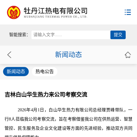
首页
智能搜索：
公司概况
新闻动态
新闻动态
公司简介
新闻动态
热电公告
领导致辞
用户服务
新闻动态
公司荣誉
热电公告
员工荣誉
政策法规
服务规范
吉林白山华生热力来公司考察交流
供热收费
企业文化
国家政策
2026年4月1日，白山华生热力有限公司总经理贾峰带队，一
用热常识
省级政策
行8人莅临我公司考察交流，旨在考察借鉴我公司在供热运营、智慧
供热投诉
联系方式
党建工作
市级政策
管控、民生服务及企业文化建设等方面的先进经验，推动双方共同
群团组织
供热协会