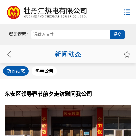
首页
智能搜索：
公司概况
新闻动态
新闻动态
公司简介
新闻动态
热电公告
领导致辞
用户服务
新闻动态
公司荣誉
热电公告
员工荣誉
政策法规
服务规范
东安区领导春节前夕走访慰问我公司
供热收费
企业文化
国家政策
用热常识
省级政策
供热投诉
联系方式
党建工作
市级政策
群团组织
供热协会