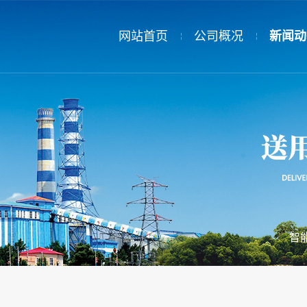
网站首页
公司概况
新闻动
公司简介
新闻动
领导致辞
热电公
公司荣誉
员工荣誉
智