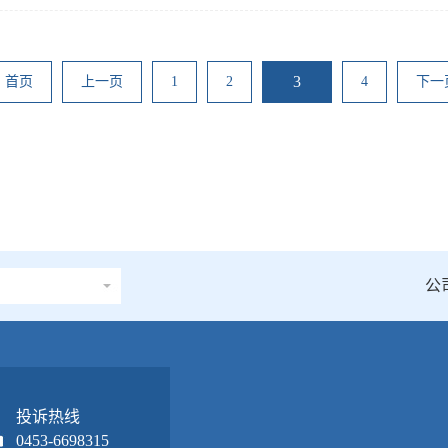
3
首页
上一页
1
2
4
下一
公
投诉热线
0453-6698315