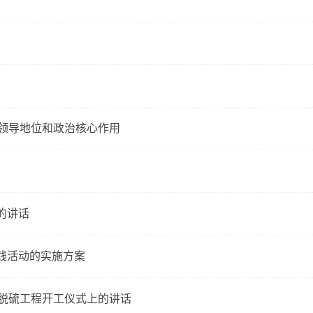
领导地位和政治核心作用
的讲话
践活动的实施方案
脱硫工程开工仪式上的讲话