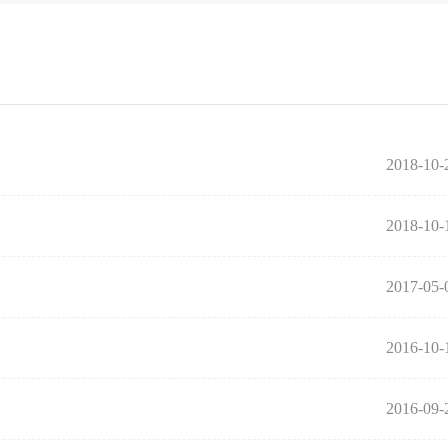
2018-10-
2018-10-
2017-05-
2016-10-
2016-09-