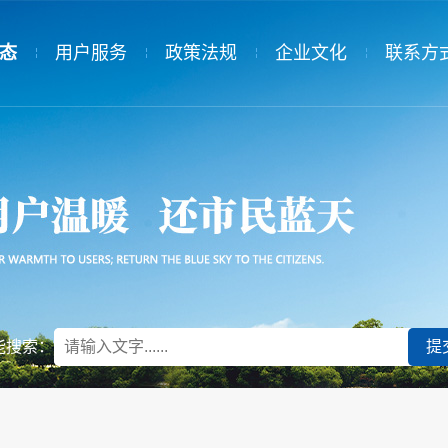
态
用户服务
政策法规
企业文化
联系方
态
服务规范
国家政策
党建工作
告
供热收费
省级政策
群团组织
用热常识
市级政策
民主管理
供热投诉
供热协会
规章制度
能搜索：