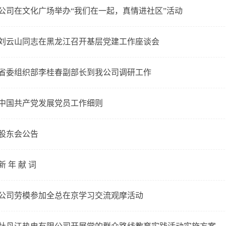
公司在文化广场举办“我们在一起，真情进社区”活动
刘云山同志在黑龙江召开基层党建工作座谈会
省委组织部李桂春副部长到我公司调研工作
中国共产党发展党员工作细则
股东会公告
新 年 献 词
公司劳模参加全总在京学习交流观摩活动